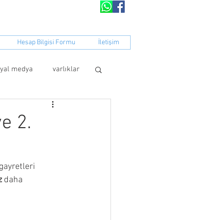
peratifi​​
Hesap Bilgisi Formu
İletişim
syal medya
varlıklar
e 2.
ayretleri 
z
 daha