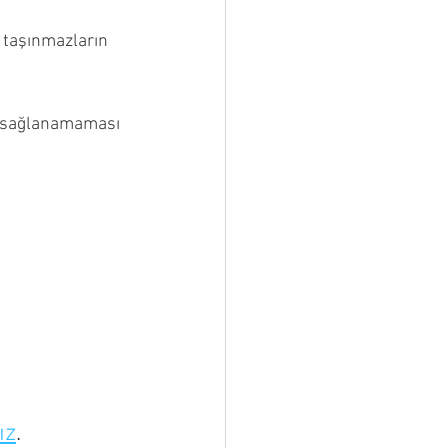
e taşınmazların 
ın sağlanamaması 
ız
.