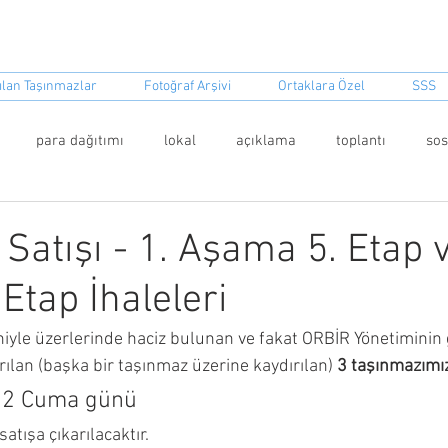
event Sitesi ORBİR İşletme Koo
ılan Taşınmazlar
Fotoğraf Arşivi
Ortaklara Özel
SSS
para dağıtımı
lokal
açıklama
toplantı
so
ket
Satışı - 1. Aşama 5. Etap v
Etap İhaleleri
niyle üzerlerinde haciz bulunan ve fakat ORBİR Yönetiminin g
rılan (başka bir taşınmaz üzerine kaydırılan) 
3 taşınmazımı
22 Cuma günü
satışa çıkarılacaktır.