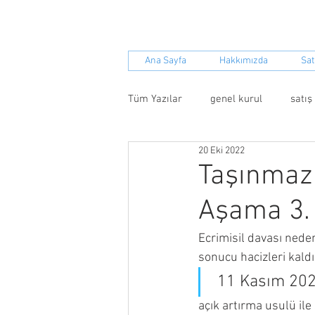
S.S.Yenil
Ana Sayfa
Hakkımızda
Sat
Tüm Yazılar
genel kurul
satış
20 Eki 2022
giderler
soruşturma
an
Taşınmaz 
Aşama 3. 
Ecrimisil davası nede
sonucu hacizleri kaldı
 11 Kasım 20
açık artırma usulü ile 