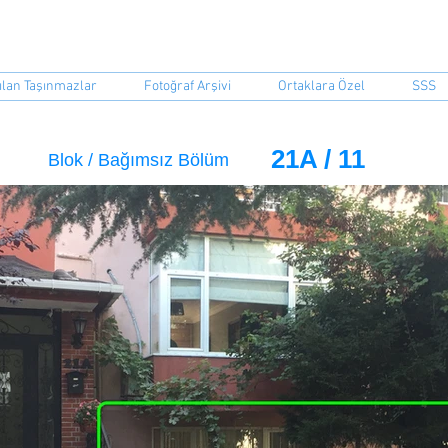
event Sitesi ORBİR İşletme Koo
ılan Taşınmazlar
Fotoğraf Arşivi
Ortaklara Özel
SSS
21A / 11
Blok / Bağımsız Bölüm