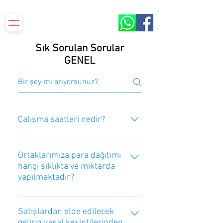
S.S.Yenilevent Sitesi ORBİR İşletme Kooperatifi​​
Sık Sorulan Sorular
GENEL
Çalışma saatleri nedir?
Hafta içi her gün 09:00 - 17:00 (öğle
arası açık)
Ortaklarımıza para dağıtımı
hangi sıklıkta ve miktarda
yapılmaktadır?
Yıllık genel kurullarında (Mart-Mayıs
aylarında) "ortaklara para dağıtımı"
Satışlardan elde edilecek
gelirin yasal kesintilerinden