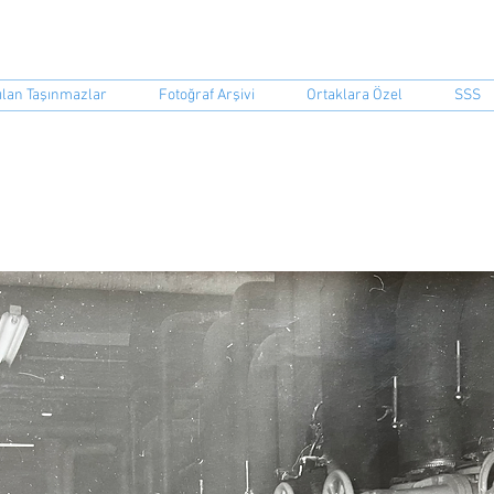
event Sitesi ORBİR İşletme Koo
ılan Taşınmazlar
Fotoğraf Arşivi
Ortaklara Özel
SSS