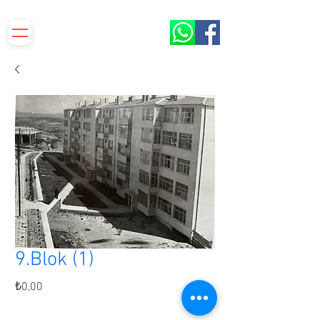
S.S.Yenilevent Sitesi ORBİR İşletme Kooperatifi​​
9.Blok (1)
Fiyat
₺0,00