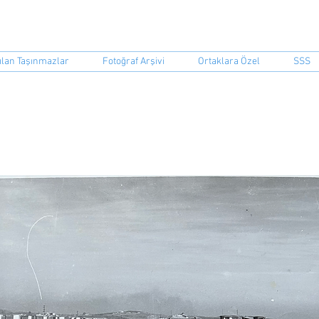
event Sitesi ORBİR İşletme Koo
ılan Taşınmazlar
Fotoğraf Arşivi
Ortaklara Özel
SSS