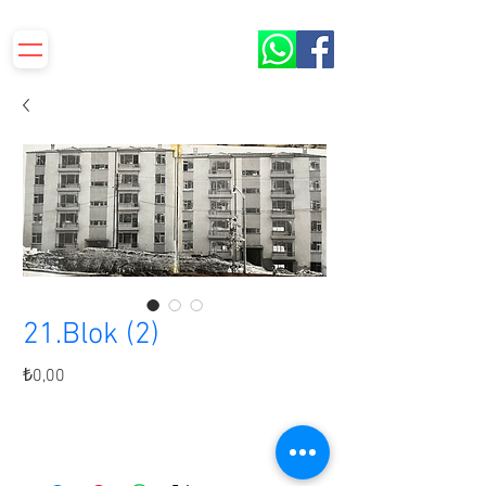
S.S.Yenilevent Sitesi ORBİR İşletme Kooperatifi​​
21.Blok (2)
Fiyat
₺0,00