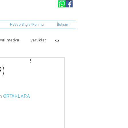
peratifi​​
Hesap Bilgisi Formu
İletişim
syal medya
varlıklar
9)
n 
ORTAKLARA 