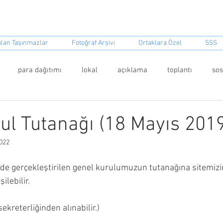
event Sitesi ORBİR İşletme Koo
ılan Taşınmazlar
Fotoğraf Arşivi
Ortaklara Özel
SSS
para dağıtımı
lokal
açıklama
toplantı
so
ket
ul Tutanağı (18 Mayıs 201
022
de gerçekleştirilen genel kurulumuzun tutanağına sitemizi
lebilir. 
ekreterliğinden alınabilir.)