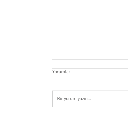
Yorumlar
Bir yorum yazın...
Olağan Genel Kurul Çağrısı -
2026