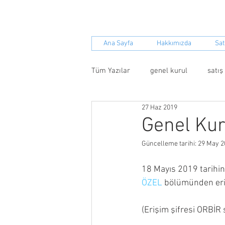
S.S.Yenil
Ana Sayfa
Hakkımızda
Sat
Tüm Yazılar
genel kurul
satış
27 Haz 2019
giderler
soruşturma
an
Genel Kur
Güncelleme tarihi:
29 May 2
18 Mayıs 2019 tarihin
ÖZEL
 bölümünden erişi
(Erişim şifresi ORBİR s