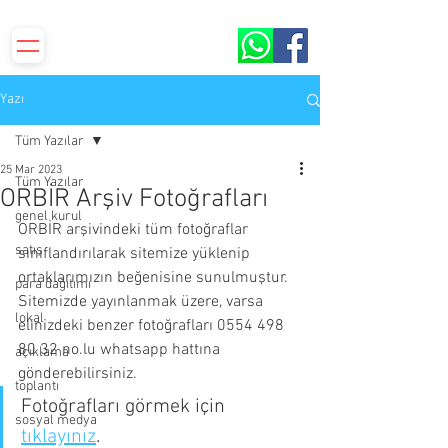
S.S.Yenilevent Sitesi ORBİR İşletme Kooperatifi​​
Yazı
Tüm Yazılar
25 Mar 2023
Tüm Yazılar
ORBİR Arşiv Fotoğrafları
genel kurul
ORBİR arşivindeki tüm fotoğraflar 
satış
sınıflandırılarak sitemize yüklenip 
ortaklarımızın beğenisine sunulmuştur. 
para dağıtımı
Sitemizde yayınlanmak üzere, varsa 
lokal
elinizdeki benzer fotoğrafları 0554 498 
80 32 no.lu whatsapp hattına 
açıklama
gönderebilirsiniz.
toplantı
Fotoğrafları görmek için 
sosyal medya
tıklayınız
.