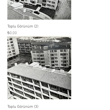
Toplu Görünüm (2)
Fiyat
₺0,00
Toplu Görünüm (3)