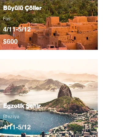
Büyülü Çöller
Fas
4/11-5/12
$600
Egzotik Şehir
Brezilya
4/11-5/12