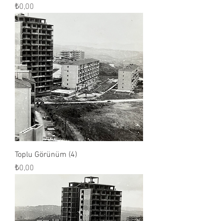
Fiyat
₺0,00
Toplu Görünüm (4)
Fiyat
₺0,00