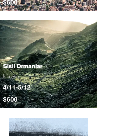
$600
Sisli Ormanlar
İskoçya
4/11-5/12
$600