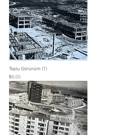
Toplu Görünüm (1)
Fiyat
₺0,00