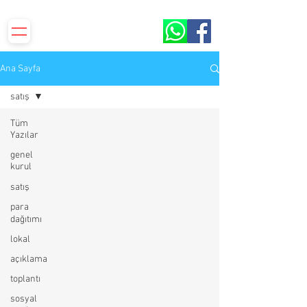
S.S.Yenilevent Sitesi ORBİR İşletme Kooperatifi​​
Ana Sayfa
satış
Tüm
Yazılar
genel
kurul
satış
para
dağıtımı
lokal
açıklama
toplantı
sosyal