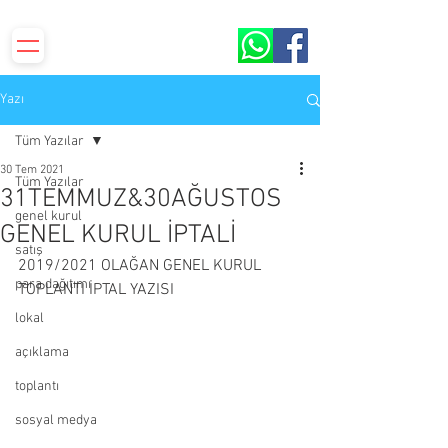
S.S.Yenilevent Sitesi ORBİR İşletme Kooperatifi​​
Yazı
Tüm Yazılar
30 Tem 2021
Tüm Yazılar
31TEMMUZ&30AĞUSTOS
genel kurul
GENEL KURUL İPTALİ
satış
2019/2021 OLAĞAN GENEL KURUL 
para dağıtımı
TOPLANTI İPTAL YAZISI
lokal
açıklama
toplantı
sosyal medya